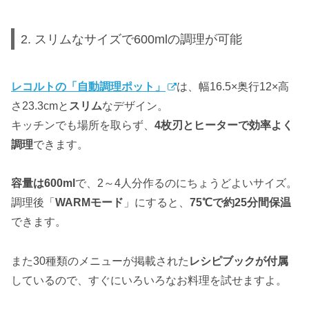
2. スリムなサイズで600mlの調理が可能
レコルトの「自動調理ポット」
は、幅16.5×奥行12×高
さ23.3cmと
スリム
なデザイン。
キッチンでも場所を取らず、
4枚刃とヒーターで効率よく
調理
できます。
容量は600ml
で、2～4人分作るのにちょうどよいサイズ。
調理後「
WARMモード
」にすると、
75℃で約25分間保温
できます。
また30種類のメニューが掲載された
レシピブックが付属
しているので、すぐにいろいろなお料理を試せますよ。