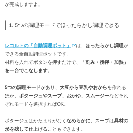
が完成しますよ。
1. 5つの調理モードでほったらかし調理できる
レコルトの「自動調理ポット」
は、
ほったらかし調理
が
できる全自動調理ポットです。
材料を入れてボタンを押すだけで、「
刻み・攪拌・加熱」
を一台でこなします
。
5つの調理モード
があり、
大豆から豆乳やおから
を作れる
ほか、
ポタージュやスープ、おかゆ、スムージー
などそれ
ぞれモードを選択すればOK。
ポタージュはかたまりがなく
なめらかに
、スープは
具材の
形を残して
仕上げることもできます。