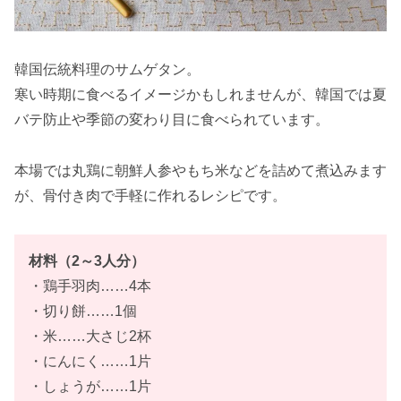
韓国伝統料理のサムゲタン。
寒い時期に食べるイメージかもしれませんが、韓国では夏
バテ防止や季節の変わり目に食べられています。
本場では丸鶏に朝鮮人参やもち米などを詰めて煮込みます
が、骨付き肉で手軽に作れるレシピです。
材料（2～3人分）
・鶏手羽肉……4本
・切り餅……1個
・米……大さじ2杯
・にんにく……1片
・しょうが……1片