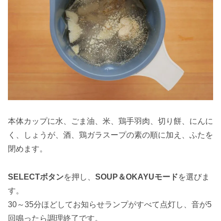
本体カップに水、ごま油、米、鶏手羽肉、切り餅、にんに
く、しょうが、酒、鶏ガラスープの素の順に加え、ふたを
閉めます。
SELECTボタン
を押し、
SOUP＆OKAYUモード
を選びま
す。
30～35分ほどしてお知らせランプがすべて点灯し、音が5
回鳴ったら調理終了です。