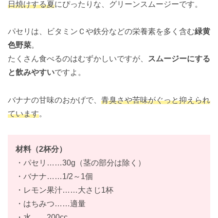
日焼けする夏
にぴったりな、グリーンスムージーです。
パセリは、ビタミンＣや鉄分などの栄養素を多く含む
緑黄
色野菜
。
たくさん食べるのはむずかしいですが、
スムージーにする
と飲みやすい
ですよ。
バナナの甘味のおかげで、
青臭さや苦味がぐっと抑えられ
ています
。
材料（2杯分）
・パセリ……30g（茎の部分は除く）
・バナナ……1/2～1個
・レモン果汁……大さじ1杯
・はちみつ……適量
・水……200cc