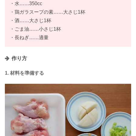
・水……350cc
・鶏ガラスープの素……大さじ1杯
・酒……大さじ1杯
・ごま油……小さじ1杯
・長ねぎ……適量
作り方
1. 材料を準備する