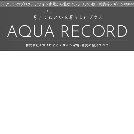
A（アクア）のブログ。デザイン家電から北欧インテリア小物・雑貨等デザイン物を