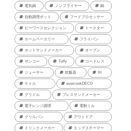
電気鍋
ノンフライヤー
鍋
自動調理ポット
フードプロセッサー
ビーワースセレクション
トースター
ホームベーカリー
フライパン
ホットサンドメーカー
オーブン
サンコー
Toffy
コードレス
ジューサー
炊飯器
IH
ケトル
evercookDECO
グリドル
プレスサンドメーカー
電子レンジ調理
電動ミル
グリルパン
アウトドア
ドリンクメーカー
エッグスチーマー