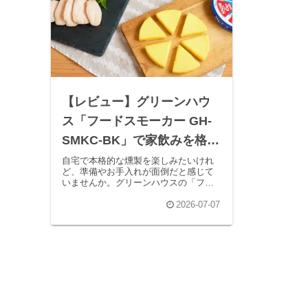
【レビュー】グリーンハウ
ス「フードスモーカー GH-
SMKC-BK」で家飲みを格上
げ！
自宅で本格的な燻製を楽しみたいけれ
ど、準備やお手入れが面倒だと感じて
いませんか。グリーンハウスの「フー
ドスモーカー GH-SMKC-BK」は、スモ
ークチップやお手入れブラシなど、必
2026-07-07
要な道具が最初からセット。ドリンク
用プレートも付いていて、ヤ...