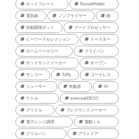
ホットプレート
RussellHobbs
電気鍋
ノンフライヤー
鍋
自動調理ポット
フードプロセッサー
ビーワースセレクション
トースター
ホームベーカリー
フライパン
ホットサンドメーカー
オーブン
サンコー
Toffy
コードレス
ジューサー
炊飯器
IH
ケトル
evercookDECO
グリドル
プレスサンドメーカー
電子レンジ調理
電動ミル
グリルパン
アウトドア