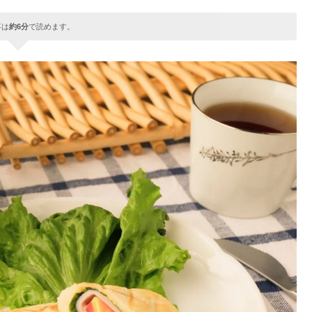
事は
約6分
で読めます。