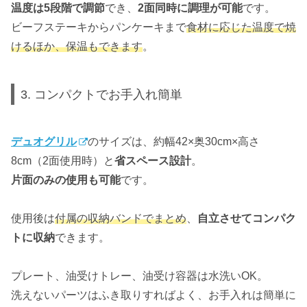
温度は5段階で調節
でき、
2面同時に調理が可能
です。
ビーフステーキからパンケーキまで
食材に応じた温度で焼
けるほか、保温もできます
。
3. コンパクトでお手入れ簡単
デュオグリル
のサイズは、約幅42×奥30cm×高さ
8cm（2面使用時）と
省スペース設計
。
片面のみの使用も可能
です。
使用後は
付属の収納バンドでまとめ
、
自立させてコンパク
トに収納
できます。
プレート、油受けトレー、油受け容器は水洗いOK。
洗えないパーツはふき取りすればよく、お手入れは簡単に