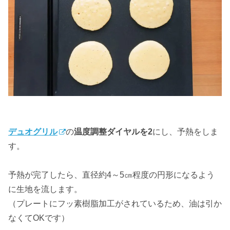
デュオグリル
の
温度調整ダイヤルを2
にし、予熱をしま
す。
予熱が完了したら、直径約4～5㎝程度の円形になるよう
に生地を流します。
（プレートにフッ素樹脂加工がされているため、油は引か
なくてOKです）