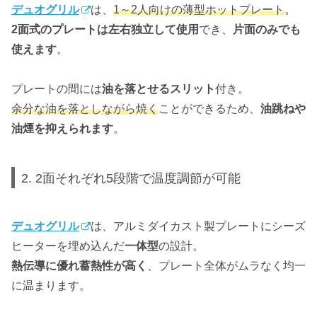
デュオグリル
は、
1～2人向けの薄型ホットプレート
。
2面式のプレートは左右独立して使用
でき、
片面のみでも
使えます
。
プレートの間には
油を落とせるスリット
付き。
余分な油を落としながら焼く
ことができるため、
油跳ねや
油煙を抑えられます
。
2. 2面それぞれ5段階で温度調節が可能
デュオグリル
は、アルミダイカスト製プレートにシーズ
ヒーターを埋め込んだ
一体型
の設計。
熱伝導に優れ蓄熱性が高く
、プレート全体がムラなく均一
に温まります。