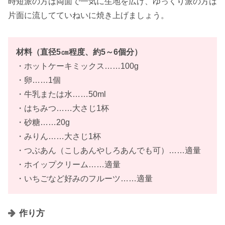
時短派の方は両面で一気に生地を広げ、ゆっくり派の方は
片面に流してていねいに焼き上げましょう。
材料（直径5㎝程度、約5～6個分）
・ホットケーキミックス……100g
・卵……1個
・牛乳または水……50ml
・はちみつ……大さじ1杯
・砂糖……20g
・みりん……大さじ1杯
・つぶあん（こしあんやしろあんでも可）……適量
・ホイップクリーム……適量
・いちごなど好みのフルーツ……適量
作り方