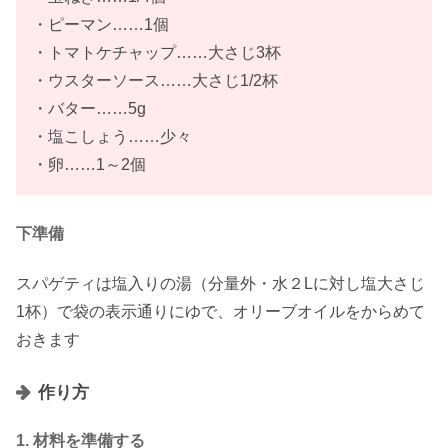
・ピーマン……1個
・トマトケチャップ……大さじ3杯
・ウスターソース……大さじ1/2杯
・バター……5g
・塩こしょう……少々
・卵……1～2個
下準備
スパゲティは塩入りの湯（分量外・水２Lに対し塩大さじ
1杯）で袋の表示通りにゆで、オリーブオイルをからめて
おきます
作り方
1. 材料を準備する