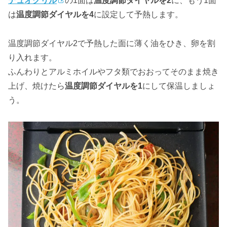
デュオグリル
の1面は
温度調節ダイヤルを2
に、もう1面
は
温度調節ダイヤルを4
に設定して予熱します。
温度調節ダイヤル2で予熱した面に薄く油をひき、卵を割
り入れます。
ふんわりとアルミホイルやフタ類でおおってそのまま焼き
上げ、焼けたら
温度調節ダイヤルを1
にして保温しましょ
う。