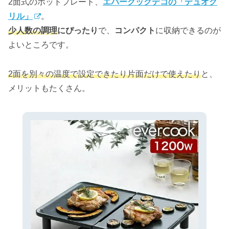
2面式のホットプレート、
エバークックデコの「デュオグ
リル」
。
少人数の調理
にぴったり
で、
コンパクト
に収納できるのが
よいところです。
2面を別々の温度で設定できたり片面だけで使えたり
と、
メリットもたくさん。