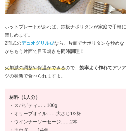
ホットプレートがあれば、鉄板ナポリタンが家庭で手軽に
楽しめます。
2面式の
デュオグリル
なら、片面でナポリタンを炒めな
がらもう片面で目玉焼きを
同時調理！
火加減の調整や保温ができる
ので、
効率よく作れて
アツア
ツの状態で食べられますよ。
材料（1人分）
・スパゲティ……100g
・オリーブオイル……大さじ1/2杯
・ウインナーソーセージ……2本
・玉ねぎ……1/4個