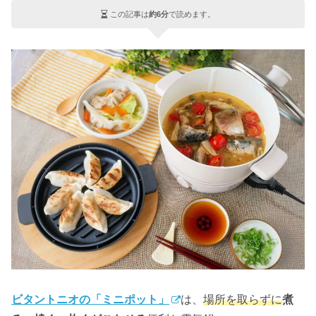
この記事は
約6分
で読めます。
ビタントニオの「ミニポット」
は、
場所を取らずに
煮