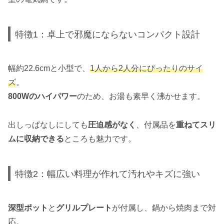
特徴1：卓上で邪魔にならないコンパクト設計
幅約22.6cmと小型で、
1人から2人分にぴったりのサイ
ズ
。
800Wのハイパワー
のため、お湯も素早く沸かせます。
出しっぱなしにしても
圧迫感がなく
、付属品を
重ねてスリ
ムに収納できる
ところも魅力です。
特徴2：幅広い料理が作れて汚れやキズに強い
深型ポット
と
グリルプレート
が付属し、鍋から焼肉まで対
応。