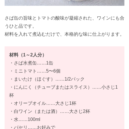
さば缶の旨味とトマトの酸味が凝縮された、ワインにも合
うひと品です。
材料を入れて煮込むだけで、本格的な味に仕上がります。
材料（
1～2人
分）
・さば水煮缶……1缶
・ミニトマト……5〜6個
・まいたけ（ほぐす）……1/2パック
・にんにく（チューブまたはスライス）……小さじ1
杯
・オリーブオイル……大さじ1杯
・白ワイン（または酒）……大さじ2杯
・水……100ml
・パセリ……お好みで