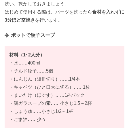
洗い、乾かしておきましょう。
はじめて使用する際は、パーツを洗ったら
食材を入れずに
3分ほど空焼き
を行います。
ポットで餃子スープ
材料（
1~2人
分）
・水……400ml
・チルド餃子……5個
・にんじん（短冊切り）……1/4本
・キャベツ（ひと口大に切る）……1枚
・まいたけ（ほぐす）……1/4パック
・鶏ガラスープの素……小さじ1.5～2杯
・しょうゆ……小さじ1/2～1杯
・ごま油……少々