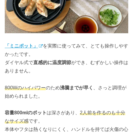
「ミニポット」
を実際に使ってみて、とても操作しやす
かったです。
ダイヤル式で
直感的に温度調節
ができ、むずかしい操作は
ありません。
800Wのハイパワー
のため
沸騰までが早く
、さっと調理が
始められました。
容量800mlのポット
は深さがあり、
2人前を作るのも十分
なサイズ感
です。
本体やフタは熱くなりにくく、ハンドルを持てば火傷の心