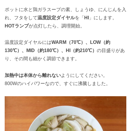
ポットに水と鶏ガラスープの素、しょうゆ、にんじんを入
れ、フタをして
温度設定ダイヤル
を「
HI
」にします。
HOTランプ
が点灯したら、調理開始。
温度設定ダイヤルには
WARM（70℃）、LOW（約
130℃）、MID（約180℃）、HI（約210℃）
の目盛りがあ
り、その間も細かく調節できます。
加熱中は本体から離れない
ようにしてください。
800Wのハイパワーなので、すぐに沸騰しました。