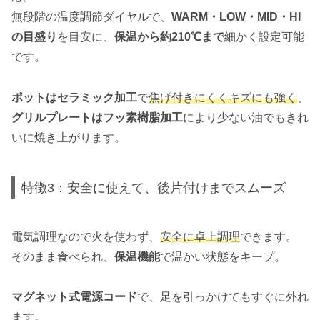
無段階の温度調節ダイヤルで、
WARM・LOW・MID・HI
の目盛り
を目安に、
保温から約210℃まで
細かく設定可能
です。
ポットはセラミック加工
で
焦げ付きにくくキズにも強く
、
グリルプレートはフッ素樹脂加工
により少ない油でもきれ
いに焼き上がります。
特徴3：安全に使えて、後片付けまでスムーズ
電気調理なので火を使わず、
安全に卓上調理
できます。
そのまま食べられ、
保温機能
で温かい状態をキープ。
マグネット式電源コード
で、足を引っかけてもすぐに外れ
ます。