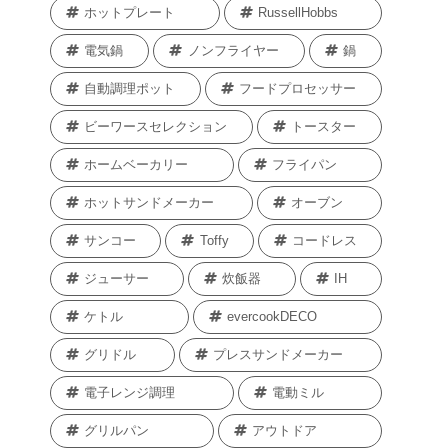
ホットプレート
RussellHobbs
電気鍋
ノンフライヤー
鍋
自動調理ポット
フードプロセッサー
ビーワースセレクション
トースター
ホームベーカリー
フライパン
ホットサンドメーカー
オーブン
サンコー
Toffy
コードレス
ジューサー
炊飯器
IH
ケトル
evercookDECO
グリドル
プレスサンドメーカー
電子レンジ調理
電動ミル
グリルパン
アウトドア