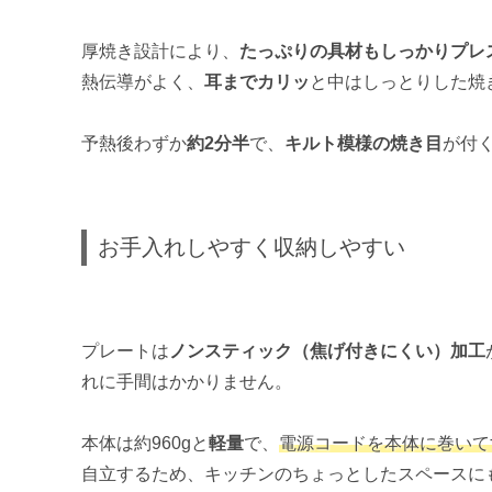
厚焼き設計により、
たっぷりの具材もしっかりプレ
熱伝導がよく、
耳までカリッ
と中はしっとりした焼
予熱後わずか
約2分半
で、
キルト模様の焼き目
が付
お手入れしやすく収納しやすい
プレートは
ノンスティック（焦げ付きにくい）加工
れに手間はかかりません。
本体は約960gと
軽量
で、
電源コードを本体に巻いて
自立するため、キッチンのちょっとしたスペースに