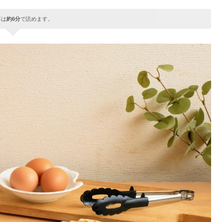
事は
約6分
で読めます。