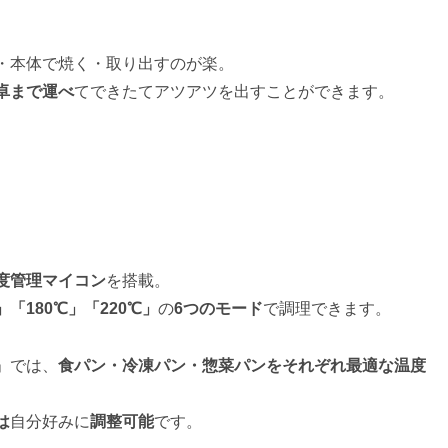
・本体で焼く・取り出すのが楽。
卓まで運べ
てできたてアツアツを出すことができます。
度管理マイコン
を搭載。
180℃」「220℃」
の
6つのモード
で調理できます。
」では、
食パン・冷凍パン・惣菜パンをそれぞれ最適な温度
は
自分好みに
調整可能
です。