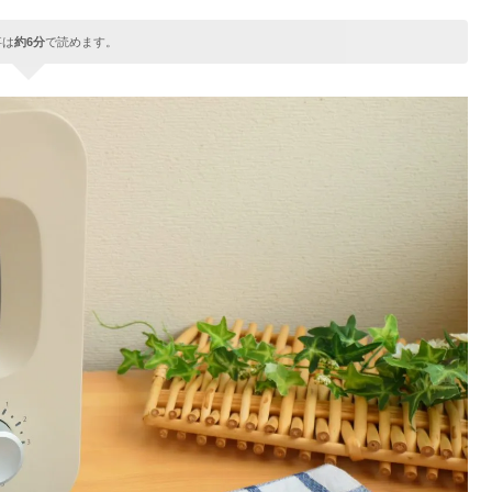
事は
約6分
で読めます。