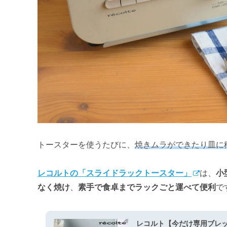
トースターを使うたびに、
焼きムラができたり皿に
レコルトの「スライドラックトースター」
は、
小
なく焼け
、
素手で食卓までラックごと運べて便利
で
レコルト【今だけ専用ブレッド