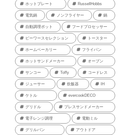
ホットプレート
RussellHobbs
電気鍋
ノンフライヤー
鍋
自動調理ポット
フードプロセッサー
ビーワースセレクション
トースター
ホームベーカリー
フライパン
ホットサンドメーカー
オーブン
サンコー
Toffy
コードレス
ジューサー
炊飯器
IH
ケトル
evercookDECO
グリドル
プレスサンドメーカー
電子レンジ調理
電動ミル
グリルパン
アウトドア