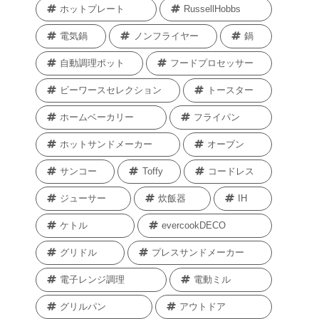
ホットプレート
RussellHobbs
電気鍋
ノンフライヤー
鍋
自動調理ポット
フードプロセッサー
ビーワースセレクション
トースター
ホームベーカリー
フライパン
ホットサンドメーカー
オーブン
サンコー
Toffy
コードレス
ジューサー
炊飯器
IH
ケトル
evercookDECO
グリドル
プレスサンドメーカー
電子レンジ調理
電動ミル
グリルパン
アウトドア