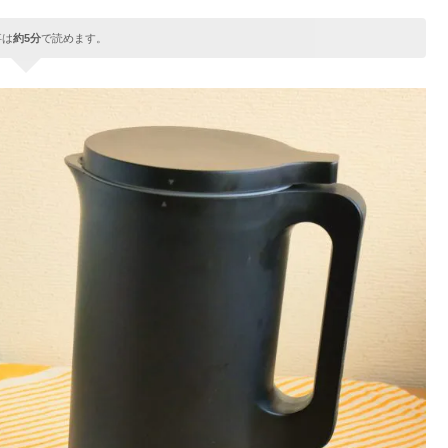
事は
約5分
で読めます。