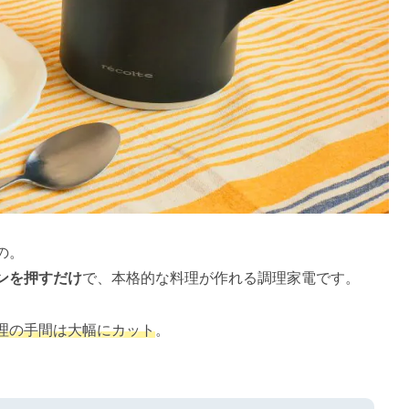
の。
ンを押すだけ
で、本格的な料理が作れる調理家電です。
理の手間は大幅にカット
。